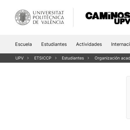
Saltar
al
contenido
Escuela
Estudiantes
Actividades
Internac
UPV
ETSICCP
Estudiantes
Organización aca