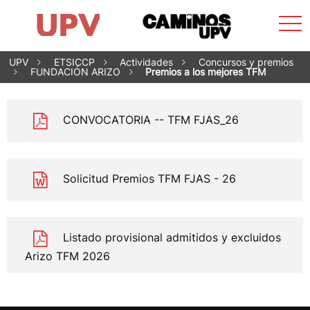
Most
Escuela
Estudiantes
Actividades
Internacional
Empresa
Secretaría
Servicios
CAMnet
Más Información
men
Saltar
UPV
ETSICCP
Actividades
Concursos y premios
al
FUNDACIÓN ARIZO
Premios a los mejores TFM
contenido
CONVOCATORIA -- TFM FJAS_26
Solicitud Premios TFM FJAS - 26
Listado provisional admitidos y excluidos
Arizo TFM 2026